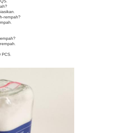
,QS.
pah?
iasikan.
pah-rempah?
empah.
-rempah?
-rempah.
0 PCS.