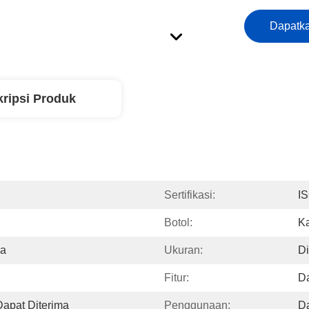
Dapatka
ripsi Produk
Sertifikasi:
I
Botol:
K
ma
Ukuran:
Di
Fitur:
Da
apat Diterima
Penggunaan:
Da