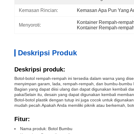
Kemasan Rincian:
Kemasan Apa Pun Yang An
Kontainer Rempah-rempah
Menyoroti:
Kontainer Rempah-rempah 
Deskripsi Produk
Deskripsi produk:
Botol-botol rempah-rempah ini tersedia dalam warna yang di
menyimpan garam, lada, rempah-rempah, dan bumbu-bumbu lai
Bagian yang dapat diisi ulang dan dapat digunakan kembali d
pakaiSelain itu, desain yang dapat digunakan kembali memb
Botol-botol plastik dengan tutup ini juga cocok untuk digun
mudah pecah.Apakah Anda memiliki piknik atau berkemah, boto
Fitur:
Nama produk: Botol Bumbu