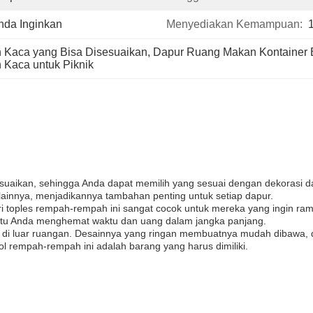
da Inginkan
Menyediakan Kemampuan:
 Kaca yang Bisa Disesuaikan
, 
Dapur Ruang Makan Kontainer
Kaca untuk Piknik
sesuaikan, sehingga Anda dapat memilih yang sesuai dengan dekorasi 
nnya, menjadikannya tambahan penting untuk setiap dapur.
ari toples rempah-rempah ini sangat cocok untuk mereka yang ingin r
antu Anda menghemat waktu dan uang dalam jangka panjang.
akan di luar ruangan. Desainnya yang ringan membuatnya mudah dibawa,
l rempah-rempah ini adalah barang yang harus dimiliki.