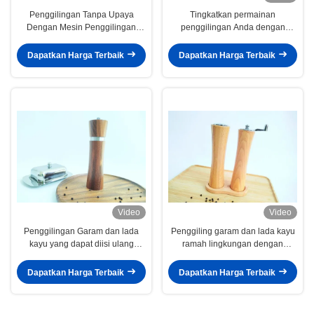
Penggilingan Tanpa Upaya
Tingkatkan permainan
Dengan Mesin Penggilingan
penggilingan Anda dengan
Garam dan Cabean Kayu
penggilingan garam dan lada
5x16.3cm Ukuran
kayu yang dapat disesuaikan
Dapatkan Harga Terbaik
Dapatkan Harga Terbaik
Video
Video
Penggilingan Garam dan lada
Penggiling garam dan lada kayu
kayu yang dapat diisi ulang
ramah lingkungan dengan
dengan ukuran / bentuk yang
pengisi yang dapat disesuaikan
dapat disesuaikan
Desain ramah pengguna
Dapatkan Harga Terbaik
Dapatkan Harga Terbaik