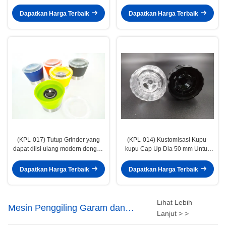
/ 201 stainless steel
untuk Spesifikasi Anda
Dapatkan Harga Terbaik
Dapatkan Harga Terbaik
(KPL-017) Tutup Grinder yang
(KPL-014) Kustomisasi Kupu-
dapat diisi ulang modern dengan
kupu Cap Up Dia 50 mm Untuk
aksesoris tutup grinder bulat
Kinerja / Efisiensi
warna khusus
Dapatkan Harga Terbaik
Dapatkan Harga Terbaik
Lihat Lebih
Mesin Penggiling Garam dan
Lanjut > >