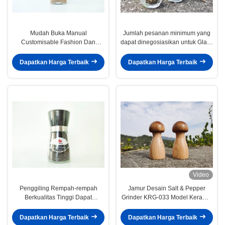
Mudah Buka Manual
Jumlah pesanan minimum yang
Customisable Fashion Dan
dapat dinegosiasikan untuk Glass
Refillable Spice Grinder Cocok
Salt and Pepper Shaker Set
untuk Semua Jenis Rempah-
Perasa Meja
Dapatkan Harga Terbaik
Dapatkan Harga Terbaik
rempah
Video
Penggiling Rempah-rempah
Jamur Desain Salt & Pepper
Berkualitas Tinggi Dapat
Grinder KRG-033 Model Keramik
Digunakan Kembali dan Diisi
Core & Wood Jar
Rempah-rempah
Dapatkan Harga Terbaik
Dapatkan Harga Terbaik