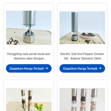
Bawang Baja
Penggiling lada perak bulat dari
Electric Salt And Pepper Grinder
stainless steel dengan
Set - Baterai Stainless Steel
pengaturan penggilingan yang
Dioperasikan Salt & Pepper Mills
dapat disesuaikan
Dengan Cahaya - Gratis
Dapatkan Harga Terbaik
Dapatkan Harga Terbaik