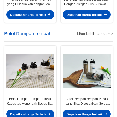
yang Disesuaikan dengan Masa
Dengan Alergen Susu / Bawang
Pelayaran 18 Bulan / Lebih
Hitam
Dapatkan Harga Terbaik
Dapatkan Harga Terbaik
Botol Rempah-rempah
Lihat Lebih Lanjut > >
Botol Rempah-rempah Plastik
Botol Rempah-rempah Plastik
Kapasitas Menengah Bebas BPA
yang Bisa Disesuaikan Solusi
Untuk Dapur
Penyimpanan Rempah-rempah
Terbaik untuk Dapur yang Sibuk
Dapatkan Harga Terbaik
Dapatkan Harga Terbaik