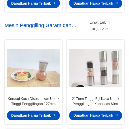
dengan inti penggiling keramik
dengan inti keramik
Dapatkan Harga Terbaik
Dapatkan Harga Terbaik
Lihat Lebih
Mesin Penggiling Garam dan
Lanjut > >
Bawang Kaca
Kerucut Kaca Disesuaikan Untuk
217mm Tinggi Biji Kaca Untuk
Tinggi Penggilingan 127mm
Penggilingan Kapasitas 60ml
Untuk Pekerjaan Presisi
Pengalaman penggilingan halus
Dapatkan Harga Terbaik
Dapatkan Harga Terbaik