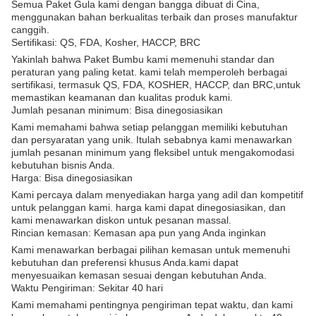
Semua Paket Gula kami dengan bangga dibuat di Cina,
menggunakan bahan berkualitas terbaik dan proses manufaktur
canggih.
Sertifikasi: QS, FDA, Kosher, HACCP, BRC
Yakinlah bahwa Paket Bumbu kami memenuhi standar dan
peraturan yang paling ketat. kami telah memperoleh berbagai
sertifikasi, termasuk QS, FDA, KOSHER, HACCP, dan BRC,untuk
memastikan keamanan dan kualitas produk kami.
Jumlah pesanan minimum: Bisa dinegosiasikan
Kami memahami bahwa setiap pelanggan memiliki kebutuhan
dan persyaratan yang unik. Itulah sebabnya kami menawarkan
jumlah pesanan minimum yang fleksibel untuk mengakomodasi
kebutuhan bisnis Anda.
Harga: Bisa dinegosiasikan
Kami percaya dalam menyediakan harga yang adil dan kompetitif
untuk pelanggan kami. harga kami dapat dinegosiasikan, dan
kami menawarkan diskon untuk pesanan massal.
Rincian kemasan: Kemasan apa pun yang Anda inginkan
Kami menawarkan berbagai pilihan kemasan untuk memenuhi
kebutuhan dan preferensi khusus Anda.kami dapat
menyesuaikan kemasan sesuai dengan kebutuhan Anda.
Waktu Pengiriman: Sekitar 40 hari
Kami memahami pentingnya pengiriman tepat waktu, dan kami