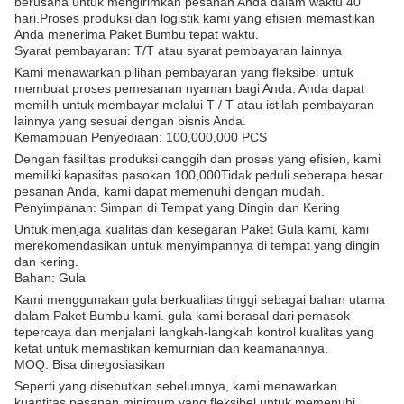
berusaha untuk mengirimkan pesanan Anda dalam waktu 40
hari.Proses produksi dan logistik kami yang efisien memastikan
Anda menerima Paket Bumbu tepat waktu.
Syarat pembayaran: T/T atau syarat pembayaran lainnya
Kami menawarkan pilihan pembayaran yang fleksibel untuk
membuat proses pemesanan nyaman bagi Anda. Anda dapat
memilih untuk membayar melalui T / T atau istilah pembayaran
lainnya yang sesuai dengan bisnis Anda.
Kemampuan Penyediaan: 100,000,000 PCS
Dengan fasilitas produksi canggih dan proses yang efisien, kami
memiliki kapasitas pasokan 100,000Tidak peduli seberapa besar
pesanan Anda, kami dapat memenuhi dengan mudah.
Penyimpanan: Simpan di Tempat yang Dingin dan Kering
Untuk menjaga kualitas dan kesegaran Paket Gula kami, kami
merekomendasikan untuk menyimpannya di tempat yang dingin
dan kering.
Bahan: Gula
Kami menggunakan gula berkualitas tinggi sebagai bahan utama
dalam Paket Bumbu kami. gula kami berasal dari pemasok
tepercaya dan menjalani langkah-langkah kontrol kualitas yang
ketat untuk memastikan kemurnian dan keamanannya.
MOQ: Bisa dinegosiasikan
Seperti yang disebutkan sebelumnya, kami menawarkan
kuantitas pesanan minimum yang fleksibel untuk memenuhi