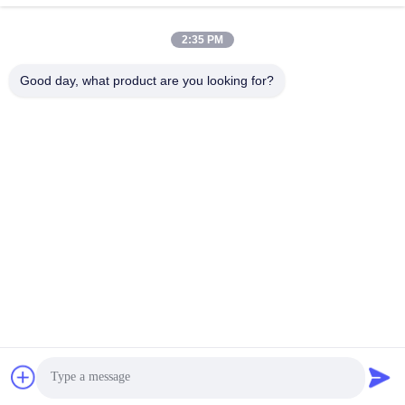
2:35 PM
Kontak Cepat
Good day, what product are you looking for?
Telp
86--18030153827
Surel
info@saltnpeppergrinder.com
Alamat
Unit 1008, Menara B, Gedung Sumber Daya China, No. 95
Jalan Hubin Timur, Distrik Siming, Xiamen, Cina 361004
Kebijakan Privasi
|
Sitemap
Cina Kualitas Baik Mesin penggiling lada plastik Pemasok. Hak
cipta © 2024-2026 KAIRUN CO.,LIMITED Semua hak dilindungi.