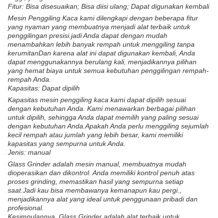
Fitur: Bisa disesuaikan; Bisa diisi ulang; Dapat digunakan kembali
Mesin Penggiling Kaca kami dilengkapi dengan beberapa fitur
yang nyaman yang membuatnya menjadi alat terbaik untuk
penggilingan presisi.jadi Anda dapat dengan mudah
menambahkan lebih banyak rempah untuk menggiling tanpa
kerumitanDan karena alat ini dapat digunakan kembali, Anda
dapat menggunakannya berulang kali, menjadikannya pilihan
yang hemat biaya untuk semua kebutuhan penggilingan rempah-
rempah Anda.
Kapasitas: Dapat dipilih
Kapasitas mesin penggiling kaca kami dapat dipilih sesuai
dengan kebutuhan Anda. Kami menawarkan berbagai pilihan
untuk dipilih, sehingga Anda dapat memilih yang paling sesuai
dengan kebutuhan Anda.Apakah Anda perlu menggiling sejumlah
kecil rempah atau jumlah yang lebih besar, kami memiliki
kapasitas yang sempurna untuk Anda.
Jenis: manual
Glass Grinder adalah mesin manual, membuatnya mudah
dioperasikan dan dikontrol. Anda memiliki kontrol penuh atas
proses grinding, memastikan hasil yang sempurna setiap
saat.Jadi kau bisa membawanya kemanapun kau pergi.,
menjadikannya alat yang ideal untuk penggunaan pribadi dan
profesional.
Kesimpulannya, Glass Grinder adalah alat terbaik untuk