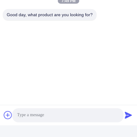
7:49 PM
Kontak Cepat
Good day, what product are you looking for?
Telp
86--18030153827
Surel
info@saltnpeppergrinder.com
Alamat
Unit 1008, Menara B, Gedung Sumber Daya China, No. 95
Jalan Hubin Timur, Distrik Siming, Xiamen, Cina 361004
Kebijakan Privasi
|
Sitemap
Cina Kualitas Baik Mesin penggiling lada plastik Pemasok. Hak
cipta © 2024-2026 KAIRUN CO.,LIMITED Semua hak dilindungi.