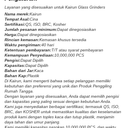
Layanan yang disesuaikan untuk Kairun Glass Grinders
Nama merek:
Kairun
Tempat Asal:
Cina
Sertifikasi:
QS, ISO, BRC, Kosher
Jumlah pesanan minimum:
Dapat dinegosiasikan
Harga:
Dapat dinegosiasikan
Rincian kemasan:
Kemasan khusus tersedia
Waktu pengiriman:
40 hari
Ketentuan pembayaran:
T/T atau syarat pembayaran
Kemampuan Penyediaan:
10,000,000 PCS
Pengisi:
Dapat Dipilih
Kapasitas:
Dapat Dipilih
Bahan dari Jar:
Kaca
Bahan Kap:
Plastik
Di Kairun, kami mengerti bahwa setiap pelanggan memiliki
kebutuhan dan preferensi yang unik.dan Produk Penggiling
Rumah Tangga.
Dengan layanan yang disesuaikan, Anda dapat memilih pengisi
dan kapasitas yang paling sesuai dengan kebutuhan Anda.
Kami juga menyediakan berbagai sertifikasi, termasuk QS, ISO,
BRC, dan KOSHER untuk memastikan kualitas dan keselamatan
produk kami.dengan toples kaca dan tutup plastik, menjamin
daya tahan dan umur panjang.
Kami memiliki kapasitas pasokan 10,000,000 PCS, dan waktu